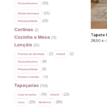
(36)
Outono/Inverno
(25)
Sherpa (borrego)
(29)
Primavera/Verão
Cortinas
(2)
Tapete 
Cozinha e Mesa
(13)
Price
28,50
–
€
Lençóis
(25)
range:
28,50 €
(2)
(2)
through
Fronhas de almofada
Infantil
202,90 €
(8)
Outono/Inverno
(9)
Primavera/Verão
(4)
Protetor Colchão
Tapeçarias
(156)
(19)
(23)
Casa de banho
Infantil
(29)
(89)
Lisos
Modernos