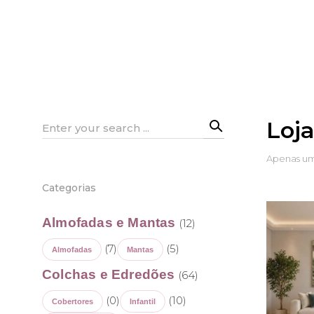
Loj
Search
for:
Apenas um
Categorias
Almofadas e Mantas
(12)
(7)
(5)
Almofadas
Mantas
Colchas e Edredões
(64)
(0)
(10)
Cobertores
Infantil