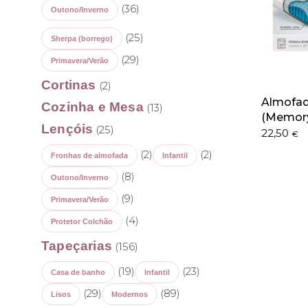
(36)
Outono/Inverno
(25)
Sherpa (borrego)
(29)
Primavera/Verão
Cortinas
(2)
Almofad
Cozinha e Mesa
(13)
(Memory
Lençóis
(25)
22,50
€
(2)
(2)
Fronhas de almofada
Infantil
(8)
Outono/Inverno
(9)
Primavera/Verão
(4)
Protetor Colchão
Tapeçarias
(156)
(19)
(23)
Casa de banho
Infantil
(29)
(89)
Lisos
Modernos