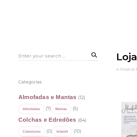
Loj
Search
for:
A mostrar 
Categorias
Almofadas e Mantas
(12)
(7)
(5)
Almofadas
Mantas
Colchas e Edredões
(64)
(0)
(10)
Cobertores
Infantil