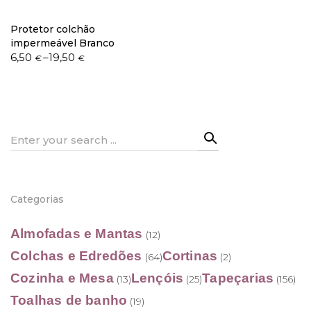
Protetor colchão
impermeável Branco
Price
6,50
–
19,50
€
€
Política de Privacidade
range:
6,50 €
through
19,50 €
Livro de Reclamações
Search
for:
Categorias
Almofadas e Mantas
(12)
Colchas e Edredões
Cortinas
(64)
(2)
Cozinha e Mesa
Lençóis
Tapeçarias
(13)
(25)
(156)
Toalhas de banho
(19)