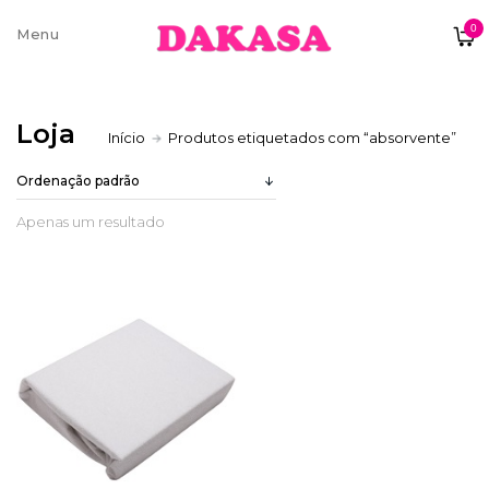
0
Sobre nós
Loja
Início
Produtos etiquetados com “absorvente”
Contatos e moradas
Apenas um resultado
Pagamentos e Envios
Trocas e Devoluções
Termos e condições