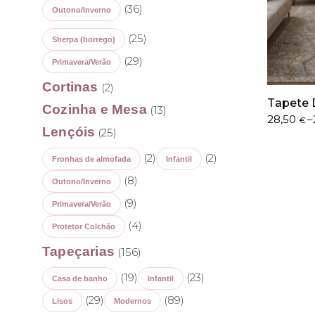
(36)
Outono/Inverno
(25)
Sherpa (borrego)
(29)
Primavera/Verão
Cortinas
(2)
Tapete 
Cozinha e Mesa
(13)
Price
28,50
–
€
Lençóis
(25)
range:
28,50 €
(2)
(2)
through
Fronhas de almofada
Infantil
203,50 €
(8)
Outono/Inverno
(9)
Primavera/Verão
(4)
Protetor Colchão
Tapeçarias
(156)
(19)
(23)
Casa de banho
Infantil
(29)
(89)
Lisos
Modernos