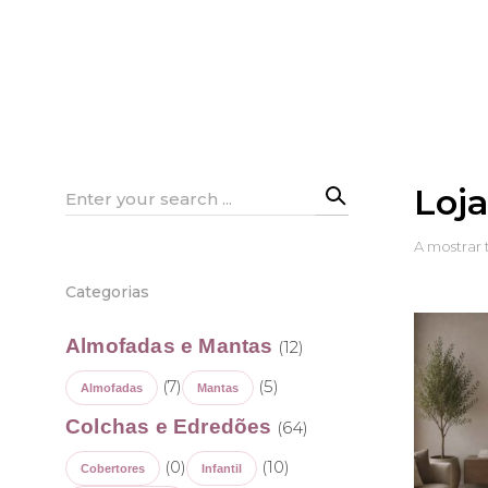
Loj
Search
for:
A mostrar 
Categorias
Almofadas e Mantas
(12)
(7)
(5)
Almofadas
Mantas
Colchas e Edredões
(64)
(0)
(10)
Cobertores
Infantil