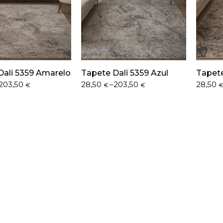
Dali 5359 Amarelo
Tapete Dali 5359 Azul
Tapete
Price
Price
203,50
28,50
–
203,50
28,50
€
€
€
range:
range:
28,50 €
28,50 
through
throug
203,50 €
203,50