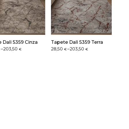
 Dali 5359 Cinza
Tapete Dali 5359 Terra
Price
–
203,50
28,50
–
203,50
€
€
€
€
range:
€
28,50 €
h
through
 €
203,50 €