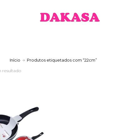
a
Início
Produtos etiquetados com “22cm”
 resultado