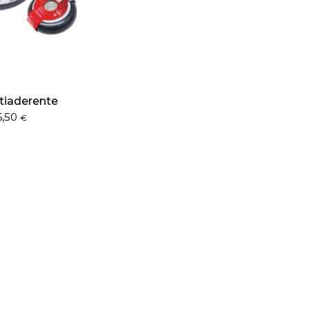
tiaderente
6,50
€