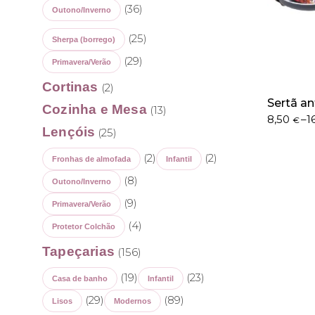
(36)
Outono/Inverno
(25)
Sherpa (borrego)
(29)
Primavera/Verão
Cortinas
(2)
Sertã an
Cozinha e Mesa
(13)
Price
8,50
–
1
€
Lençóis
(25)
range:
8,50 €
(2)
(2)
through
Fronhas de almofada
Infantil
16,50 €
(8)
Outono/Inverno
(9)
Primavera/Verão
(4)
Protetor Colchão
Tapeçarias
(156)
(19)
(23)
Casa de banho
Infantil
(29)
(89)
Lisos
Modernos