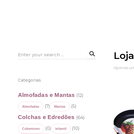
Loj
Search
for:
Apenas um
Categorias
Almofadas e Mantas
(12)
(7)
(5)
Almofadas
Mantas
Colchas e Edredões
(64)
(0)
(10)
Cobertores
Infantil