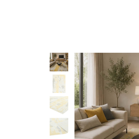
139,90 €
through
397,50 €