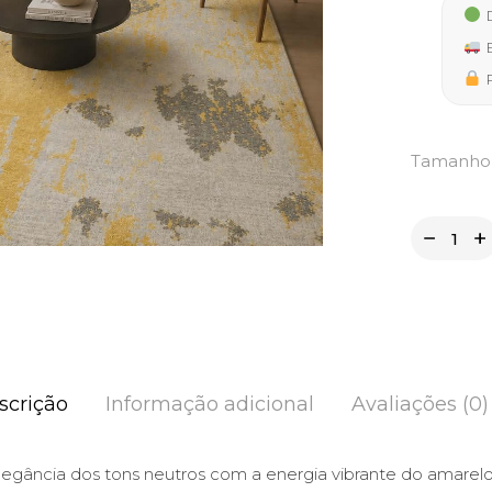
139,9
D
thro
E
397,5
P
Tamanho
scrição
Informação adicional
Avaliações (0)
egância dos tons neutros com a energia vibrante do amarelo