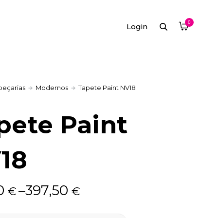
0
Login
peçarias
Modernos
Tapete Paint NV18
pete Paint
18
90
–
397,50
€
€
: