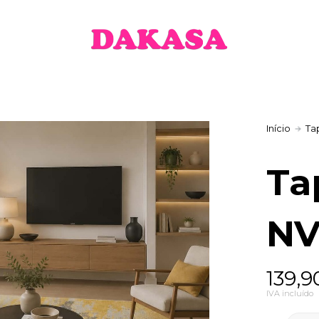
Início
Ta
Ta
NV
Price
139,
range
IVA incluído