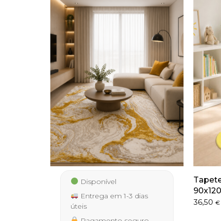
Tapet
Disponível
90x12
Entrega em 1-3 dias
36,50
€
úteis
Pagamento seguro