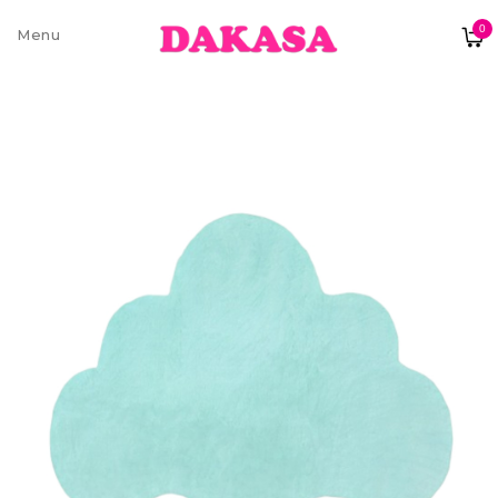
0
Sobre nós
Contatos e moradas
Pagamentos e Envios
Trocas e Devoluções
Termos e condições