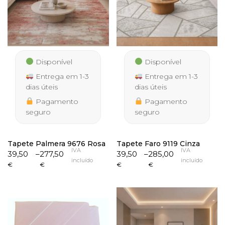
Disponível
Disponível
Entrega em 1-3
Entrega em 1-3
dias úteis
dias úteis
Pagamento
Pagamento
seguro
seguro
Tapete Palmera 9676 Rosa
Tapete Faro 9119 Cinza
IVA
IVA
Price
Price
39,50
–
277,50
39,50
–
285,00
incluído
incluído
range:
range:
€
€
€
€
39,50 €
39,50 €
through
through
277,50 €
285,00 €