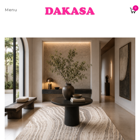
0
Sobre nós
Contatos e moradas
Pagamentos e Envios
Trocas e Devoluções
Termos e condições