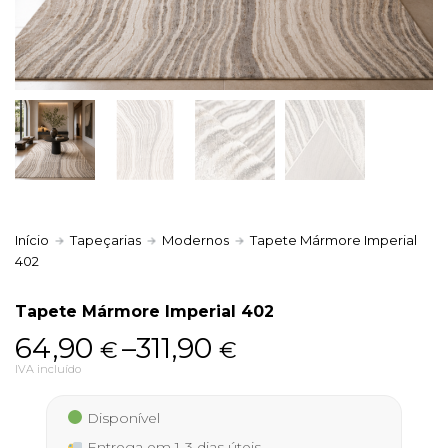
Política de Privacidade
Livro de Reclamações
Início
Tapeçarias
Modernos
Tapete Mármore Imperial
402
Tapete Mármore Imperial 402
Price
64,90
–
311,90
€
€
range:
IVA incluído
64,90 €
Disponível
through
Entrega em 1-3 dias úteis