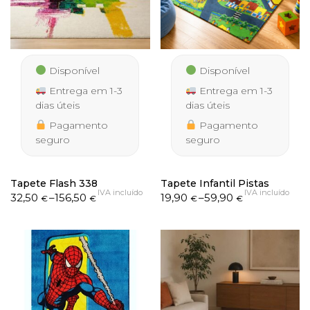
Disponível
Disponível
Entrega em 1-3
Entrega em 1-3
dias úteis
dias úteis
Pagamento
Pagamento
seguro
seguro
Tapete Flash 338
Tapete Infantil Pistas
IVA incluído
IVA incluído
Price
Price
32,50
–
156,50
19,90
–
59,90
€
€
€
€
range:
range:
32,50 €
19,90 €
through
through
156,50 €
59,90 €