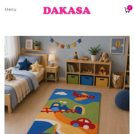
0
Sobre nós
Contatos e moradas
Pagamentos e Envios
Trocas e Devoluções
Termos e condições