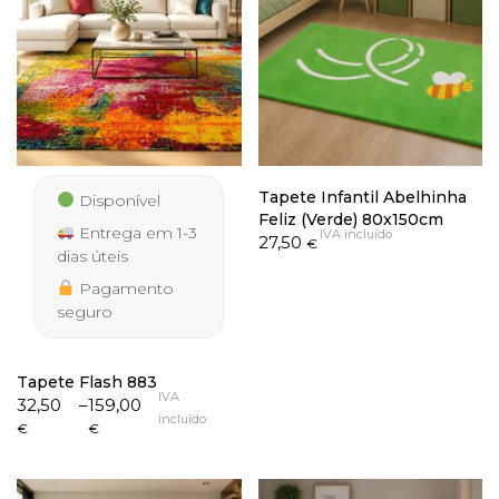
Tapete Infantil Abelhinha
Disponível
Feliz (Verde) 80x150cm
Entrega em 1-3
IVA incluído
27,50
€
dias úteis
Pagamento
seguro
Tapete Flash 883
IVA
Price
32,50
–
159,00
incluído
range:
€
€
32,50 €
through
159,00 €