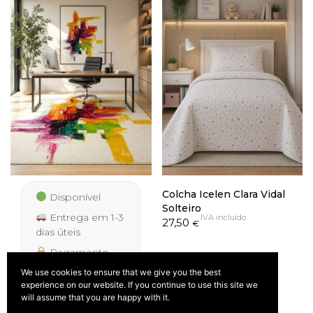
Colcha Icelen Clara Vidal
Disponível
Solteiro
Entrega em 1-3
IVA incluído
27,50
€
dias úteis
Pagamento
seguro
We use cookies to ensure that we give you the best
experience on our website. If you continue to use this site we
will assume that you are happy with it.
Tapete Flash 338