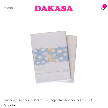
0
Sobre nós
Contatos e moradas
Pagamentos e Envios
Trocas e Devoluções
Início
Lençóis
Infantil
Jogo de Lençóis Leão 100%
Algodão
Termos e condições