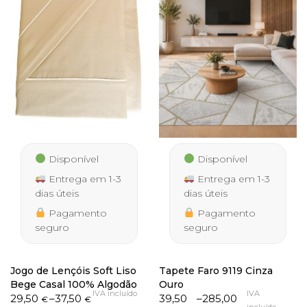
Disponível
Disponível
Entrega em 1-3
Entrega em 1-3
dias úteis
dias úteis
Pagamento
Pagamento
seguro
seguro
Jogo de Lençóis Soft Liso
Tapete Faro 9119 Cinza
Bege Casal 100% Algodão
Ouro
IVA incluído
IVA
Price
Price
29,50
–
37,50
39,50
–
285,00
€
€