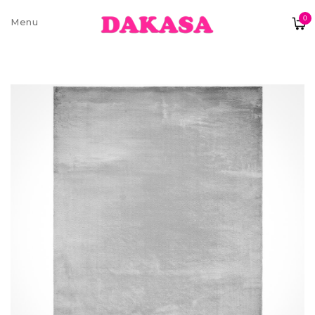
0
Sobre nós
Contatos e moradas
Pagamentos e Envios
Trocas e Devoluções
Termos e condições