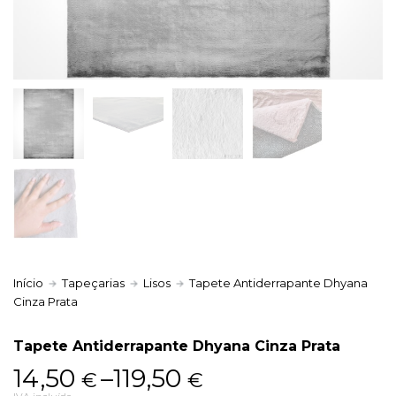
Política de Privacidade
Livro de Reclamações
Início
Tapeçarias
Lisos
Tapete Antiderrapante Dhyana
Cinza Prata
Tapete Antiderrapante Dhyana Cinza Prata
Price
14,50
–
119,50
€
€