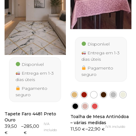
Disponível
Entrega em 1-3
dias úteis
Disponível
Pagamento
Entrega em 1-3
seguro
dias úteis
Pagamento
seguro
Tapete Faro 4481 Preto
Toalha de Mesa Antinódoa
Ouro
– várias medidas
IVA
Price
39,50
–
285,00
IVA incluído
Price
11,50
–
22,90
€
€
incluído
range:
€
€
range: