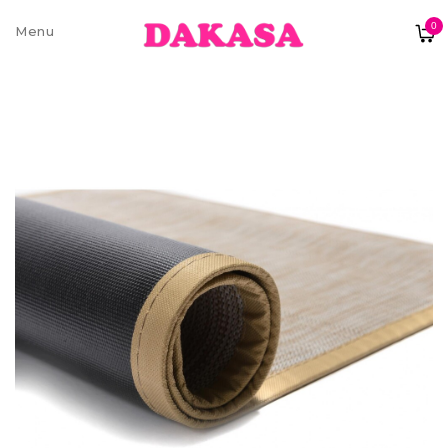
0
Sobre nós
Contatos e moradas
Pagamentos e Envios
Trocas e Devoluções
Termos e condições