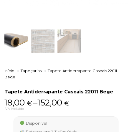
Política de Privacidade
Livro de Reclamações
Início
Tapeçarias
Tapete Antiderrapante Cascais 22011
Bege
Tapete Antiderrapante Cascais 22011 Bege
Price
18,00
–
152,00
€
€
range:
IVA incluído
18,00 €
Disponível
through
Entrega em 1-3 dias úteis