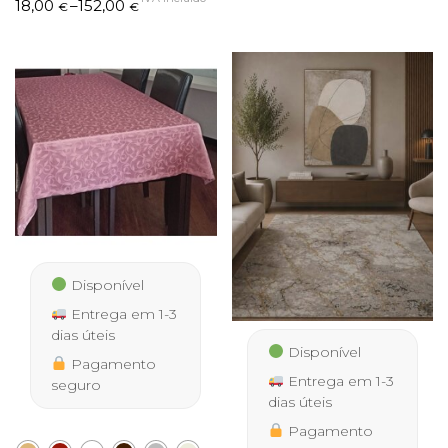
Price
18,00
–
152,00
€
€
range:
18,00 €
through
152,00 €
Disponível
Entrega em 1-3
dias úteis
Disponível
Pagamento
Entrega em 1-3
seguro
dias úteis
Pagamento