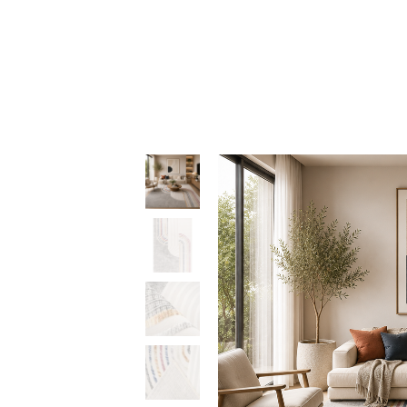
78,50 €
through
379,50 €