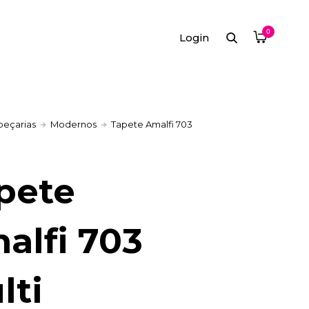
0
Login
peçarias
Modernos
Tapete Amalfi 703
pete
alfi 703
lti