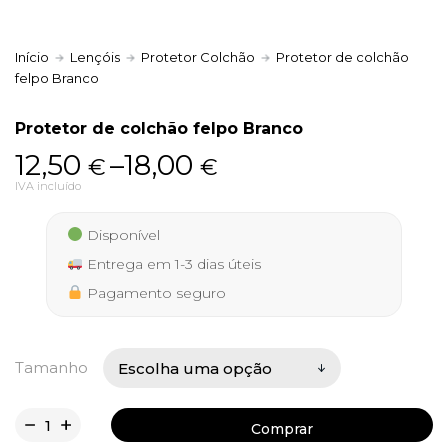
Início
Lençóis
Protetor Colchão
Protetor de colchão
felpo Branco
Política de Privacidade
Protetor de colchão felpo Branco
Price
12,50
–
18,00
€
€
range:
IVA incluído
Livro de Reclamações
12,50 €
Disponível
through
Entrega em 1-3 dias úteis
18,00 €
Pagamento seguro
Tamanho
Comprar