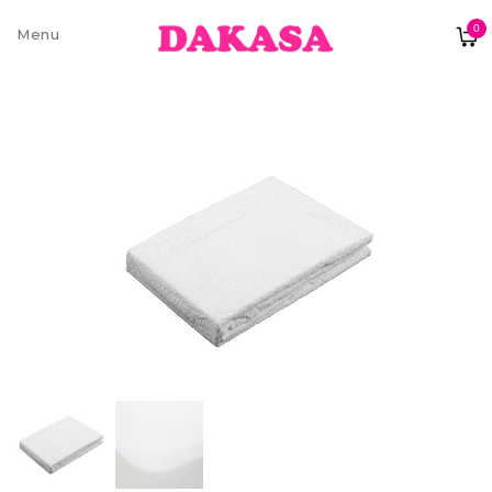
0
Sobre nós
Contatos e moradas
Pagamentos e Envios
Trocas e Devoluções
Termos e condições