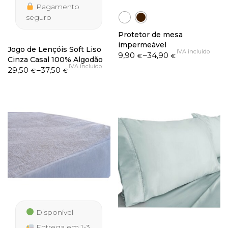
Pagamento
seguro
Protetor de mesa
impermeável
Jogo de Lençóis Soft Liso
IVA incluído
Price
9,90
–
34,90
€
€
Cinza Casal 100% Algodão
range:
IVA incluído
Price
29,50
–
37,50
€
€
9,90 €
range:
through
29,50 €
34,90 €
through
37,50 €
Disponível
Entrega em 1-3