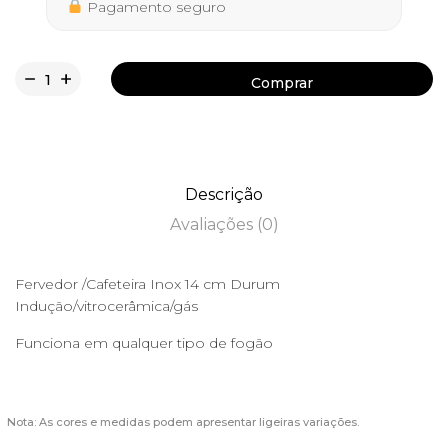
Pagamento seguro
Comprar
Comprar
Descrição
Avaliações (0)
Fervedor /Cafeteira Inox 14 cm Durum
Indução/vitrocerâmica/gás
Funciona em qualquer tipo de fogão
Nota: As cores e medidas podem apresentar ligeiras variações.