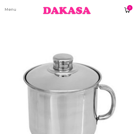
0
Sobre nós
Contatos e moradas
Pagamentos e Envios
Trocas e Devoluções
Termos e condições