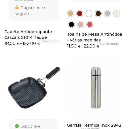
Pagamento
seguro
Tapete Antiderrapante
Toalha de Mesa Antinódoa
Cascais 21014 Taupe
– várias medidas
IVA incluído
Price
18,00
–
152,00
€
€
IVA incluído
Price
11,50
–
22,90
€
€
range:
range:
18,00 €
11,50 €
through
through
152,00 €
22,90 €
Garrafa Térmica Inox 2842
Disponível
IVA incluído