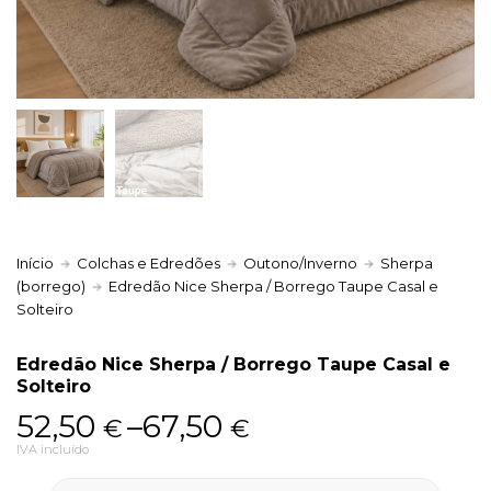
Política de Privacidade
Livro de Reclamações
Início
Colchas e Edredões
Outono/Inverno
Sherpa
(borrego)
Edredão Nice Sherpa / Borrego Taupe Casal e
Solteiro
Edredão Nice Sherpa / Borrego Taupe Casal e
Solteiro
Price
52,50
–
67,50
€
€
range:
IVA incluído