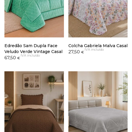
Edredão Sam Dupla Face
Colcha Gabriela Malva Casal
IVA incluído
Veludo Verde Vintage Casal
27,50
€
IVA incluído
67,50
€