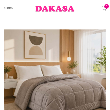
0
Sobre nós
Contatos e moradas
Pagamentos e Envios
Trocas e Devoluções
Termos e condições