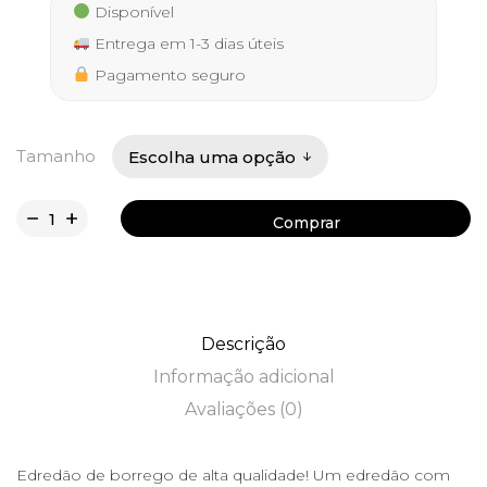
52,50 €
Disponível
through
Entrega em 1-3 dias úteis
67,50 €
Pagamento seguro
Tamanho
Comprar
Comprar
Descrição
Informação adicional
Avaliações (0)
Edredão de borrego de alta qualidade! Um edredão com