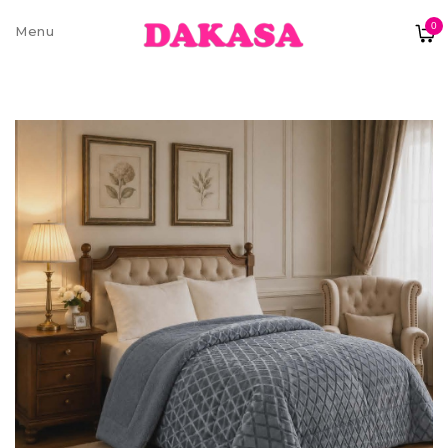
0
Sobre nós
Contatos e moradas
Pagamentos e Envios
Trocas e Devoluções
Termos e condições