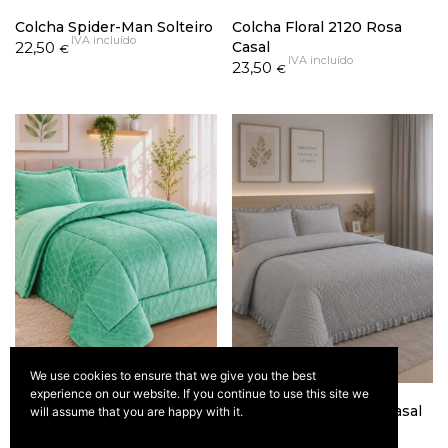
Colcha Spider-Man Solteiro
Colcha Floral 2120 Rosa
IVA incluído
22,50
Casal
€
IVA incluído
23,50
€
We use cookies to ensure that we give you the best
experience on our website. If you continue to use this site we
Edredão Sam Dupla Face
Colcha Carlota Cinza Casal
will assume that you are happy with it.
IVA incluído
Veludo Verde Vintage Casal
29,90
€
IVA incluído