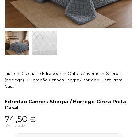
Política de Privacidade
Livro de Reclamações
Início
Colchas e Edredões
Outono/Inverno
Sherpa
(borrego)
Edredão Cannes Sherpa / Borrego Cinza Prata
Casal
Edredão Cannes Sherpa / Borrego Cinza Prata
Casal
74,50
€
IVA incluído