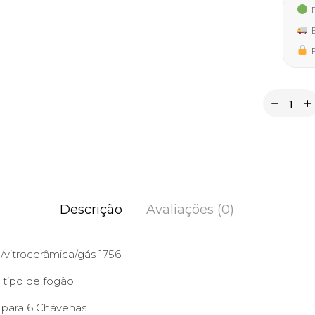
D
E
P
Descrição
Avaliações (0)
/vitrocerâmica/gás 1756
tipo de fogão.
s para 6 Chávenas