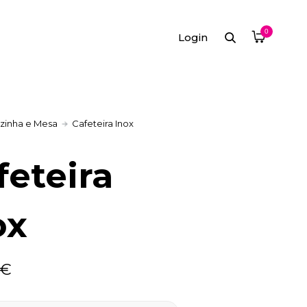
0
Login
zinha e Mesa
Cafeteira Inox
feteira
ox
€