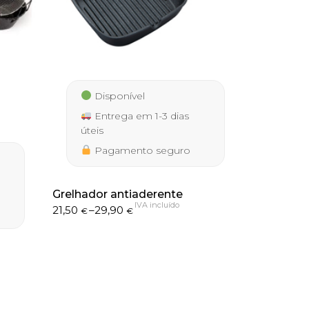
Disponível
Entrega em 1-3 dias
úteis
Pagamento seguro
Grelhador antiaderente
IVA incluído
Price
21,50
–
29,90
€
€
range:
21,50 €
through
29,90 €