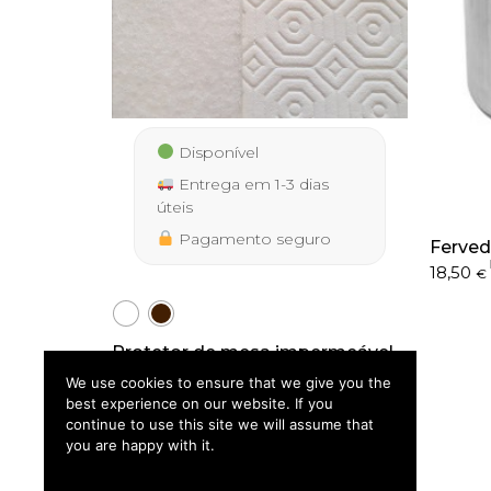
Disponível
Entrega em 1-3 dias
úteis
Pagamento seguro
Ferved
18,50
€
Protetor de mesa impermeável
IVA incluído
Price
9,90
–
34,90
€
€
We use cookies to ensure that we give you the
range:
best experience on our website. If you
9,90 €
continue to use this site we will assume that
through
you are happy with it.
34,90 €