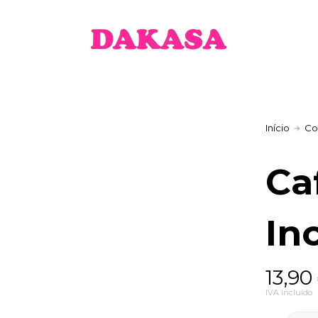
Início
Co
Ca
In
13,90
IVA incluído