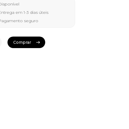
isponível
ntrega em 1-3 dias úteis
agamento seguro
Comprar
Comprar