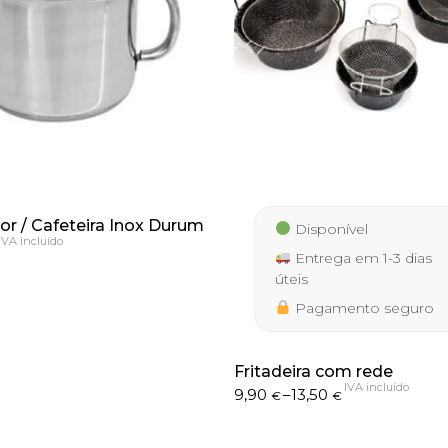
or / Cafeteira Inox Durum
Disponível
IVA incluído
Entrega em 1-3 dias
úteis
Pagamento seguro
Fritadeira com rede
IVA incluído
Price
9,90
–
13,50
€
€
range:
9,90 €