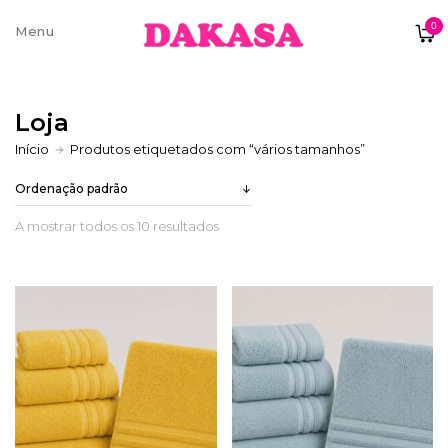
0
Sobre nós
Loja
Contatos e moradas
Início
Produtos etiquetados com “vários tamanhos”
A mostrar todos os 10 resultados
Pagamentos e Envios
Trocas e Devoluções
Termos e condições