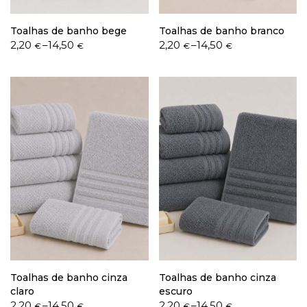
Toalhas de banho bege
Toalhas de banho branco
Price
Price
2,20
–
14,50
2,20
–
14,50
€
€
€
€
range:
range:
2,20 €
2,20 €
through
through
14,50 €
14,50 €
Toalhas de banho cinza
Toalhas de banho cinza
claro
escuro
Price
Price
2,20
–
14,50
2,20
–
14,50
€
€
€
€