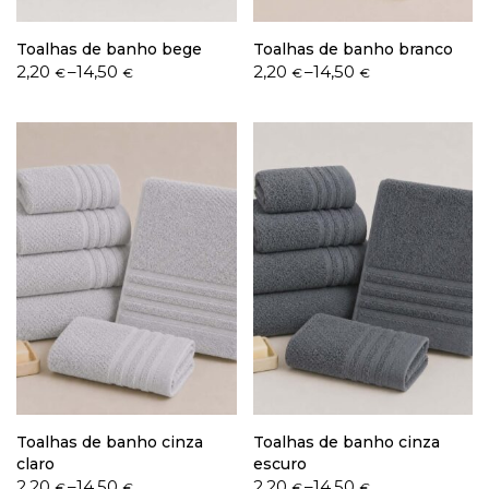
Toalhas de banho bege
Toalhas de banho branco
Price
Price
2,20
–
14,50
2,20
–
14,50
€
€
€
€
range:
range:
2,20 €
2,20 €
through
through
14,50 €
14,50 €
Toalhas de banho cinza
Toalhas de banho cinza
claro
escuro
Price
Price
2,20
–
14,50
2,20
–
14,50
€
€
€
€