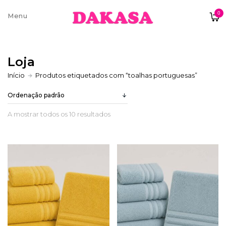
0
Sobre nós
Loja
Contatos e moradas
Início
Produtos etiquetados com “toalhas portuguesas”
A mostrar todos os 10 resultados
Pagamentos e Envios
Trocas e Devoluções
Termos e condições