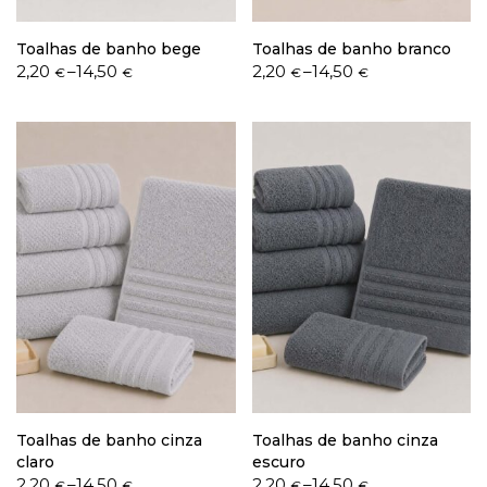
Toalhas de banho bege
Toalhas de banho branco
Price
Price
2,20
–
14,50
2,20
–
14,50
€
€
€
€
range:
range:
2,20 €
2,20 €
through
through
14,50 €
14,50 €
Toalhas de banho cinza
Toalhas de banho cinza
claro
escuro
Price
Price
2,20
–
14,50
2,20
–
14,50
€
€
€
€