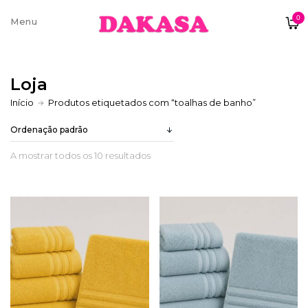
0
Sobre nós
Loja
Contatos e moradas
Início
Produtos etiquetados com “toalhas de banho”
A mostrar todos os 10 resultados
Pagamentos e Envios
Trocas e Devoluções
Termos e condições