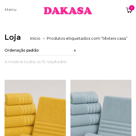
0
Sobre nós
Loja
Início
Produtos etiquetados com “têxteis casa”
Contatos e moradas
A mostrar todos os 10 resultados
Pagamentos e Envios
Trocas e Devoluções
Termos e condições