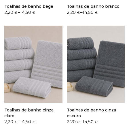
Toalhas de banho bege
Toalhas de banho branco
Price
Price
2,20
–
14,50
2,20
–
14,50
€
€
€
€
range:
range:
2,20 €
2,20 €
through
through
14,50 €
14,50 €
Toalhas de banho cinza
Toalhas de banho cinza
claro
escuro
Price
Price
2,20
–
14,50
2,20
–
14,50
€
€
€
€
range:
range: