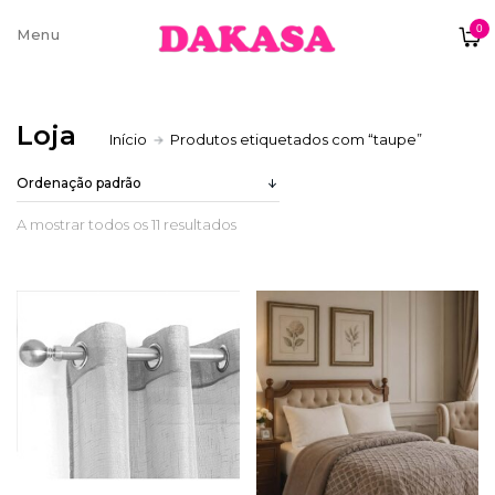
0
Sobre nós
Loja
Início
Produtos etiquetados com “taupe”
Contatos e moradas
A mostrar todos os 11 resultados
Pagamentos e Envios
Trocas e Devoluções
Termos e condições