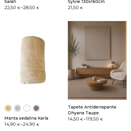
Sarah
Sylvie 130x160cm
Price
22,50
–
28,50
21,50
€
€
€
range:
22,50 €
through
28,50 €
Tapete Antiderrapante
Dhyana Taupe
Manta sedalina Karla
Price
14,50
–
119,50
€
€
Price
14,90
–
24,90
range:
€
€
range:
14,50 €