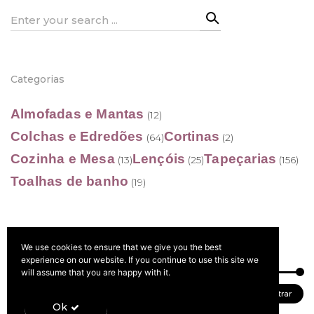
Search
for:
Categorias
Almofadas e Mantas
(12)
Colchas e Edredões
Cortinas
(64)
(2)
Cozinha e Mesa
Lençóis
Tapeçarias
(13)
(25)
(156)
Toalhas de banho
(19)
We use cookies to ensure that we give you the best
Filtrar por preço
experience on our website. If you continue to use this site we
will assume that you are happy with it.
Preço
Preço
Preço:
0 €
—
270 €
Filtrar
Ok
mínimo
máximo