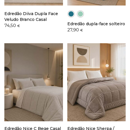
Edredão Diiva Dupla Face
Veludo Branco Casal
Edredão dupla-face solteiro
74,50
€
27,90
€
Edredão Nice C Bege Casal
Edredão Nice Sherpa /