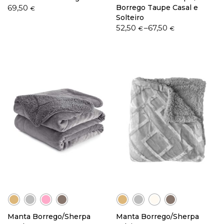
69,50
Borrego Taupe Casal e
€
Solteiro
Price
52,50
–
67,50
€
€
range:
52,50 €
through
67,50 €
Manta Borrego/Sherpa
Manta Borrego/Sherpa