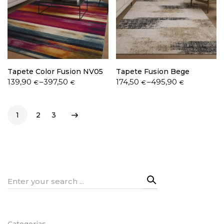
Tapete Color Fusion NV05
Tapete Fusion Bege
Price
Price
139,90
–
397,50
174,50
–
495,90
€
€
€
€
range:
range:
139,90 €
174,50 €
through
through
1
2
3
397,50 €
495,90 €
Search
for:
Categorias