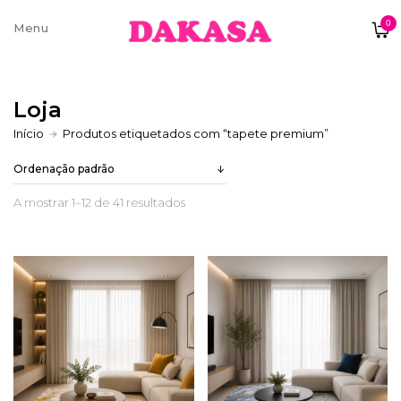
0
Sobre nós
Loja
Contatos e moradas
Início
Produtos etiquetados com “tapete premium”
A mostrar 1–12 de 41 resultados
Pagamentos e Envios
Trocas e Devoluções
Termos e condições