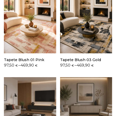
Tapete Blush 01 Pink
Tapete Blush 03 Gold
Price
Price
97,50
–
469,90
97,50
–
469,90
€
€
€
€
range:
range:
97,50 €
97,50 €
through
through
469,90 €
469,90 €