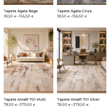
Tapete Ágata Bege
Tapete Ágata Cinza
Price
Price
18,50
–
156,50
18,50
–
156,50
€
€
€
€
range:
range:
18,50 €
18,50 €
through
through
156,50 €
156,50 €
Tapete Amalfi 701 Multi
Tapete Amalfi 701 Silver
Price
Price
78,50
–
379,50
78,50
–
379,50
€
€
€
€
range:
range: