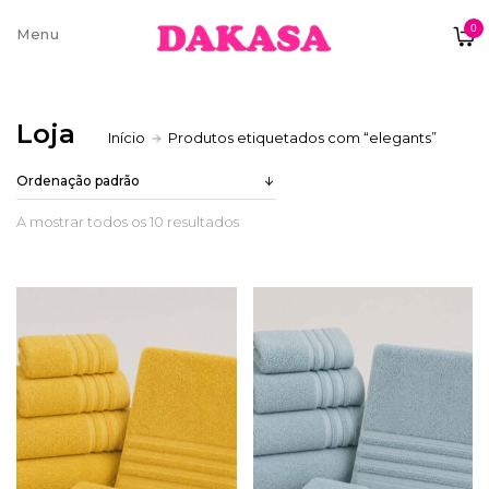
0
Sobre nós
Loja
Início
Produtos etiquetados com “elegants”
Contatos e moradas
A mostrar todos os 10 resultados
Pagamentos e Envios
Trocas e Devoluções
Termos e condições