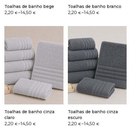
Toalhas de banho bege
Toalhas de banho branco
Price
Price
2,20
–
14,50
2,20
–
14,50
€
€
€
€
range:
range:
2,20 €
2,20 €
through
through
14,50 €
14,50 €
Toalhas de banho cinza
Toalhas de banho cinza
claro
escuro
Price
Price
2,20
–
14,50
2,20
–
14,50
€
€
€
€
range:
range: