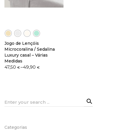
Política de Privacidade
Jogo de Lençóis
Microcoralina / Sedalina
Luxury casal – Várias
Livro de Reclamações
Medidas
Price
47,50
–
49,90
€
€
range:
47,50 €
through
49,90 €
Search
for:
Categorias