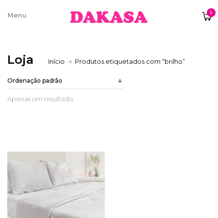
0
Sobre nós
Loja
Início
Produtos etiquetados com “brilho”
Contatos e moradas
Apenas um resultado
Pagamentos e Envios
Trocas e Devoluções
Termos e condições