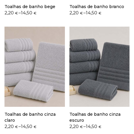
Toalhas de banho bege
Toalhas de banho branco
Price
Price
2,20
–
14,50
2,20
–
14,50
€
€
€
€
range:
range:
2,20 €
2,20 €
through
through
14,50 €
14,50 €
Toalhas de banho cinza
Toalhas de banho cinza
claro
escuro
Price
Price
2,20
–
14,50
2,20
–
14,50
€
€
€
€
range:
range: