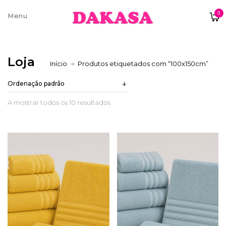
0
Sobre nós
Loja
Início
Produtos etiquetados com “100x150cm”
Contatos e moradas
A mostrar todos os 10 resultados
Pagamentos e Envios
Trocas e Devoluções
Termos e condições