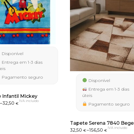
Disponível
Entrega em 1-3 dias
eis
Pagamento seguro
Disponível
Entrega em 1-3 dias
úteis
 Infantil Mickey
IVA incluído
–
32,50
€
Pagamento seguro
h
Tapete Serena 7840 Bege
IVA incluído
Price
32,50
–
156,50
€
€