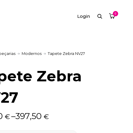
0
Login
peçarias
Modernos
Tapete Zebra NV27
pete Zebra
27
90
–
397,50
€
€
: