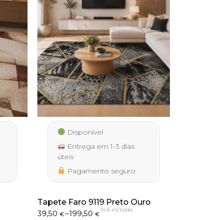
Disponível
Entrega em 1-3 dias
úteis
Pagamento seguro
Tapete Faro 9119 Preto Ouro
IVA incluído
Price
39,50
–
199,50
€
€