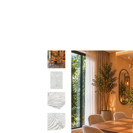
139,90 €
through
397,50 €