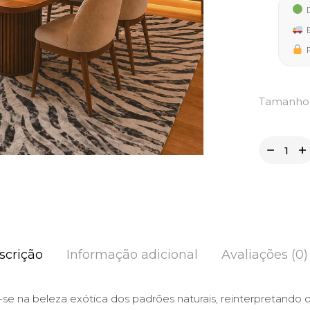
139,9
D
thro
E
397,5
P
Tamanho
scrição
Informação adicional
Avaliações (0)
-se na beleza exótica dos padrões naturais, reinterpretando 