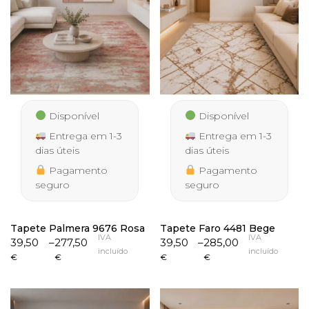
Disponível
Disponível
Entrega em 1-3
Entrega em 1-3
dias úteis
dias úteis
Pagamento
Pagamento
seguro
seguro
Tapete Palmera 9676 Rosa
Tapete Faro 4481 Bege
IVA
IVA
Price
Price
39,50
–
277,50
39,50
–
285,00
incluído
incluído
range:
range:
€
€
€
€
39,50 €
39,50 €
through
through
277,50 €
285,00 €