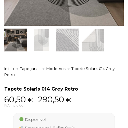
Política de Privacidade
Livro de Reclamações
Início
Tapeçarias
Modernos
Tapete Solaris 014 Grey
Retro
Tapete Solaris 014 Grey Retro
Price
60,50
–
290,50
€
€
range:
IVA incluído
60,50 €
Disponível
through
Entrega em 1-3 dias úteis