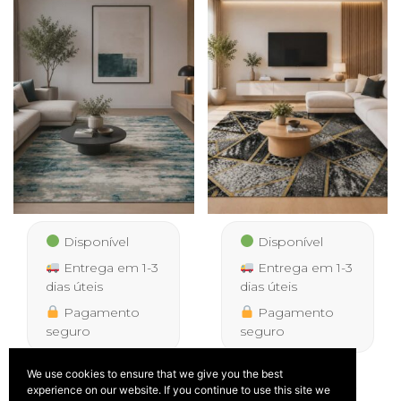
Disponível
Disponível
Entrega em 1-3
Entrega em 1-3
dias úteis
dias úteis
Pagamento
Pagamento
seguro
seguro
We use cookies to ensure that we give you the best
Tapete Palmera 9676 Azul
Tapete Faro 9119 Preto
experience on our website. If you continue to use this site we
IVA