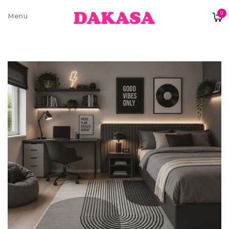
0
Sobre nós
Contatos e moradas
Pagamentos e Envios
Trocas e Devoluções
Termos e condições