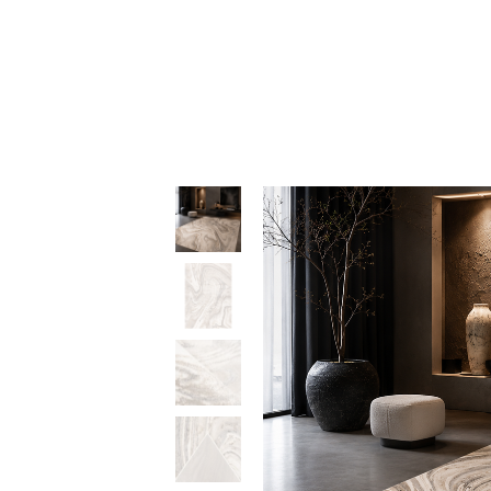
64
t
31