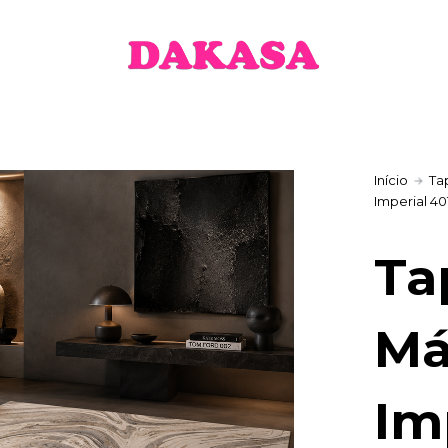
,90 €
hrough
1,90 €
Início
Ta
Imperial 40
Ta
Má
Im