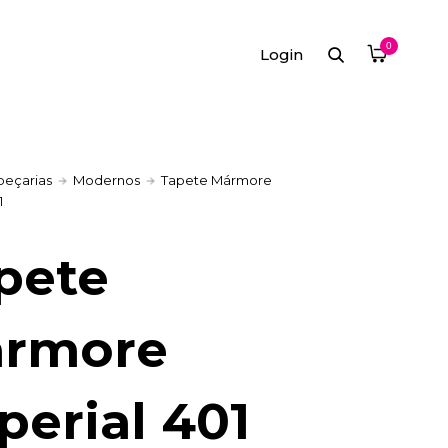
0
Login
peçarias
Modernos
Tapete Mármore
1
pete
rmore
perial 401