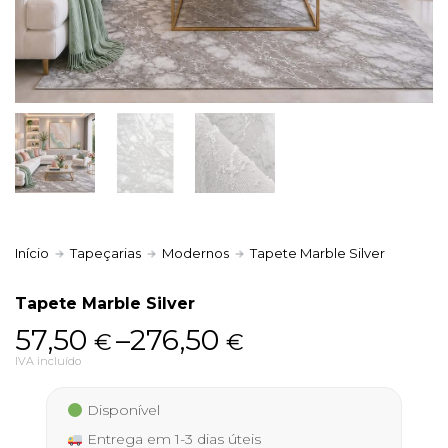
Política de Privacidade
Livro de Reclamações
Início
Tapeçarias
Modernos
Tapete Marble Silver
Tapete Marble Silver
Price
57,50
–
276,50
€
€
range:
IVA incluído
57,50 €
Disponível
through
Entrega em 1-3 dias úteis