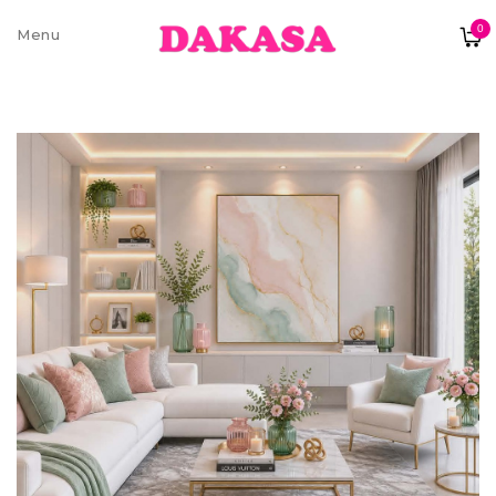
0
Sobre nós
Contatos e moradas
Pagamentos e Envios
Trocas e Devoluções
Termos e condições