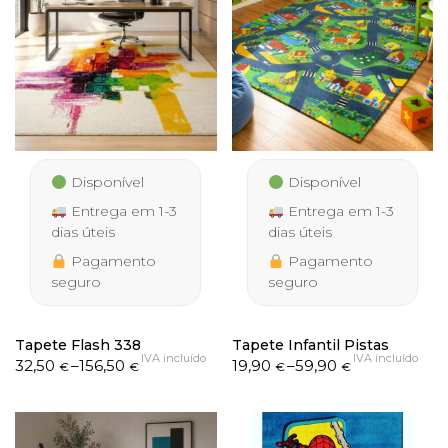
Disponível
Disponível
Entrega em 1-3
Entrega em 1-3
dias úteis
dias úteis
Pagamento
Pagamento
seguro
seguro
Tapete Flash 338
Tapete Infantil Pistas
IVA incluído
IVA incluído
Price
Price
32,50
–
156,50
19,90
–
59,90
€
€
€
€
range:
range:
32,50 €
19,90 €
through
through
156,50 €
59,90 €