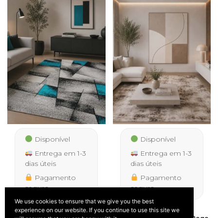
Disponível
Disponível
Entrega em 1-3
Entrega em 1-3
dias úteis
dias úteis
Pagamento
Pagamento
seguro
seguro
We use cookies to ensure that we give you the best
experience on our website. If you continue to use this site we