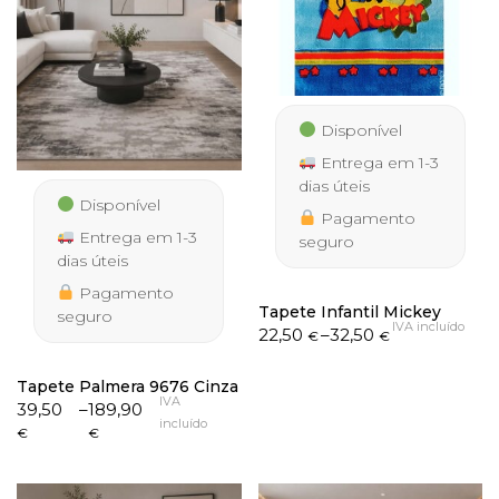
Disponível
Entrega em 1-3
dias úteis
Disponível
Pagamento
Entrega em 1-3
seguro
dias úteis
Pagamento
Tapete Infantil Mickey
seguro
IVA incluído
Price
22,50
–
32,50
€
€
range:
22,50 €
Tapete Palmera 9676 Cinza
through
IVA
Price
39,50
–
189,90
32,50 €
incluído
range:
€
€
39,50 €
through
189,90 €