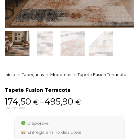
Política de Privacidade
Livro de Reclamações
Início
Tapeçarias
Modernos
Tapete Fusion Terracota
Tapete Fusion Terracota
Price
174,50
–
495,90
€
€
range:
IVA incluído
174,50 €
Disponível
through
Entrega em 1-3 dias úteis