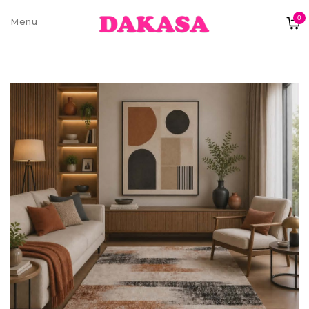
0
Sobre nós
Contatos e moradas
Pagamentos e Envios
Trocas e Devoluções
Termos e condições