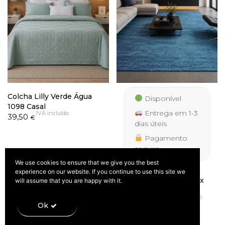
Colcha Lilly Verde Água
Disponível
1098 Casal
Entrega em 1-3
IVA incluído
39,50
€
dias úteis
Pagamento
seguro
We use cookies to ensure that we give you the best
experience on our website. If you continue to use this site we
Tapete Espace Azul Mix
will assume that you are happy with it.
IVA
Price
18,90
–
254,50
incluído
range:
€
€
Ok
18,90 €
through