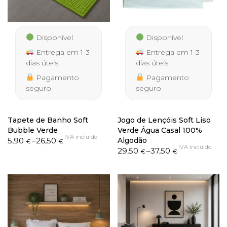
Disponível
Disponível
Entrega em 1-3
Entrega em 1-3
dias úteis
dias úteis
Pagamento
Pagamento
seguro
seguro
Tapete de Banho Soft
Jogo de Lençóis Soft Liso
Bubble Verde
Verde Água Casal 100%
IVA incluído
Price
5,90
–
26,50
Algodão
€
€
IVA incluído
range:
Price
29,50
–
37,50
€
€
5,90 €
range:
through
29,50 €
26,50 €
through
37,50 €