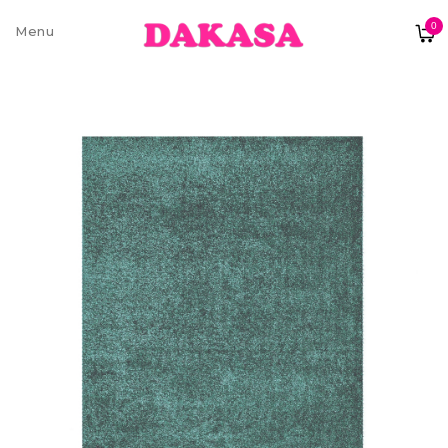
0
Sobre nós
Contatos e moradas
Pagamentos e Envios
Trocas e Devoluções
Termos e condições