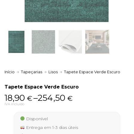
Política de Privacidade
Livro de Reclamações
Início
Tapeçarias
Lisos
Tapete Espace Verde Escuro
Tapete Espace Verde Escuro
Price
18,90
–
254,50
€
€
range:
IVA incluído
18,90 €
Disponível
through
Entrega em 1-3 dias úteis