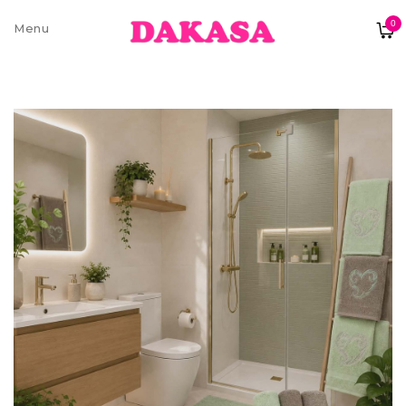
0
Sobre nós
Contatos e moradas
Pagamentos e Envios
Trocas e Devoluções
Termos e condições