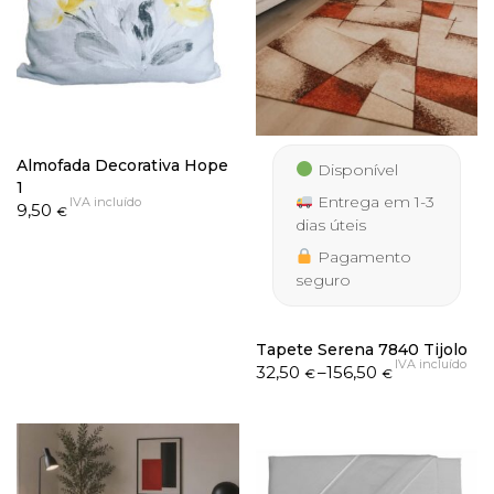
Almofada Decorativa Hope
Disponível
1
Entrega em 1-3
IVA incluído
9,50
€
dias úteis
Pagamento
seguro
Tapete Serena 7840 Tijolo
IVA incluído
Price
32,50
–
156,50
€
€
range:
32,50 €
through
156,50 €