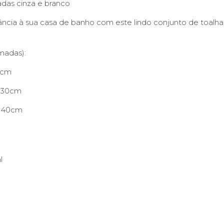
das cinza e branco
cia à sua casa de banho com este lindo conjunto de toalha
madas):
0cm
x130cm
0x40cm
l