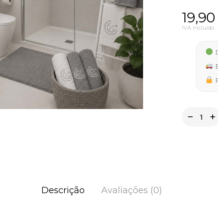
19,9
IVA incluído
D
E
P
Descrição
Avaliações (0)