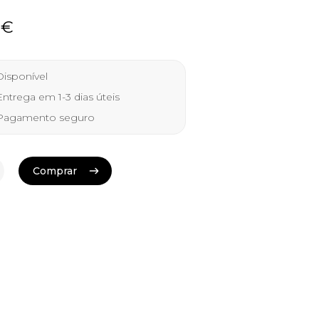
0
€
isponível
ntrega em 1-3 dias úteis
agamento seguro
Comprar
Comprar