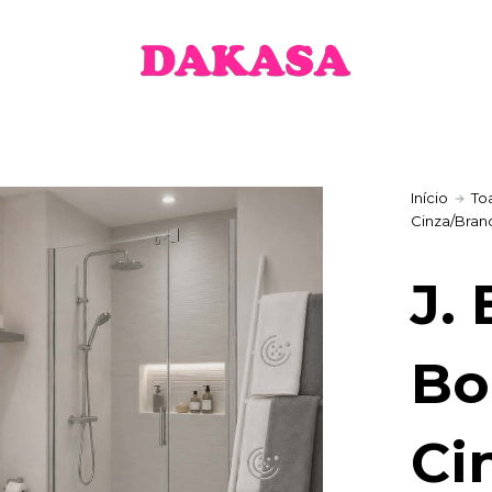
Início
To
Cinza/Bran
J.
Bo
Ci