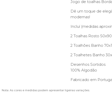
Jogo de toalhas Borda
Dê um toque de elegân
modernas!
Incluí (medidas aproxi
2 Toalhas Rosto 50x9
2 Toalhões Banho 70
2 Toalhetes Banho 3
Desenhos Sortidos
100% Algodão
Fabricado em Portuga
Nota: As cores e medidas podem apresentar ligeiras variações.