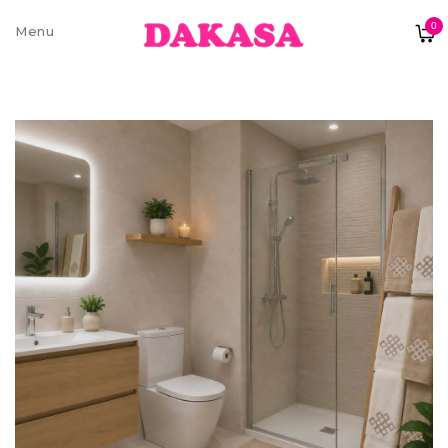
0
Sobre nós
Contatos e moradas
Pagamentos e Envios
Trocas e Devoluções
Termos e condições