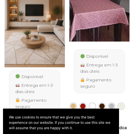
Disponível
Entrega em 1-3
dias úteis
Disponível
Pagamento
Entrega em 1-3
seguro
dias úteis
Pagamento
seguro
We use cookies to ensure that we give you the best
experience on our website. If you continue to use this site we
Tapete Faro 9119 Bege
Toalha de Mesa Antinódoa
will assume that you are happy with it.
IVA
Price
39,50
–
199,50
– várias medidas