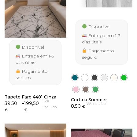
Disponível
Entrega em 1-3
dias úteis
Disponível
Pagamento
Entrega em 1-3
seguro
dias úteis
Pagamento
seguro
Tapete Faro 4481 Cinza
Cortina Summer
IVA
Price
39,50
–
199,50
IVA incluído
8,50
€
incluído
range:
€
€
39,50 €
through
199,50 €