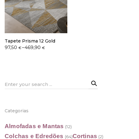
Política de Privacidade
Tapete Prisma 12 Gold
Price
97,50
–
469,90
€
€
range:
97,50 €
Livro de Reclamações
through
469,90 €
Search
for:
Categorias
Almofadas e Mantas
(12)
Colchas e Edredões
Cortinas
(64)
(2)