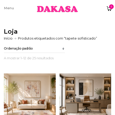
0
Sobre nós
Loja
Contatos e moradas
Início
Produtos etiquetados com “tapete sofisticado”
A mostrar 1–12 de 25 resultados
Pagamentos e Envios
Trocas e Devoluções
Termos e condições