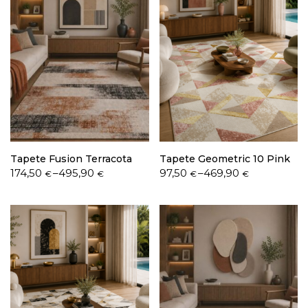
Tapete Fusion Terracota
Tapete Geometric 10 Pink
Price
Price
174,50
–
495,90
97,50
–
469,90
€
€
€
€
range:
range:
174,50 €
97,50 €
through
through
495,90 €
469,90 €