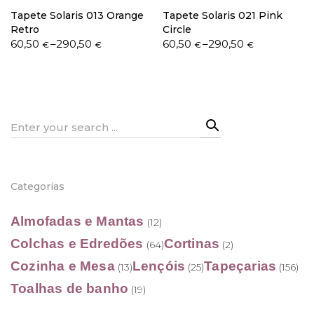
Tapete Solaris 013 Orange
Tapete Solaris 021 Pink
Retro
Circle
Price
Price
60,50
–
290,50
60,50
–
290,50
€
€
€
€
range:
range:
60,50 €
60,50 €
through
through
290,50 €
290,50 €
Search
for:
Categorias
Almofadas e Mantas
(12)
Colchas e Edredões
Cortinas
(64)
(2)
Cozinha e Mesa
Lençóis
Tapeçarias
(13)
(25)
(156)
Toalhas de banho
(19)