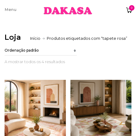
0
Sobre nós
Loja
Início
Produtos etiquetados com “tapete rosa”
Contatos e moradas
A mostrar todos os 4 resultados
Pagamentos e Envios
Trocas e Devoluções
Termos e condições