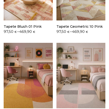
Política de Privacidade
Tapete Blush 01 Pink
Tapete Geometric 10 Pink
Price
Price
97,50
–
469,90
97,50
–
469,90
€
€
€
€
range:
range:
97,50 €
97,50 €
through
through
Livro de Reclamações
469,90 €
469,90 €