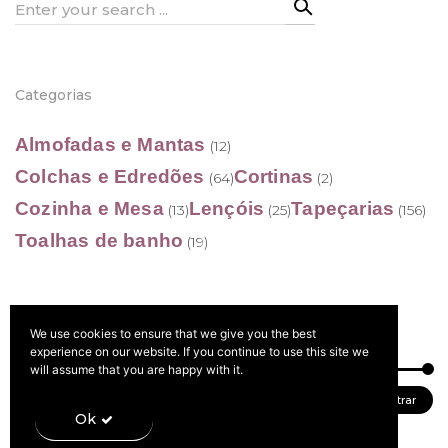
Search
for:
Categorias
Almofadas e Mantas
(12)
Colchas e Edredões
Cortinas
(64)
(2)
Cozinha e Mesa
Lençóis
Tapeçarias
(13)
(25)
(156)
Toalhas de banho
(19)
We use cookies to ensure that we give you the best
Filtrar por preço
experience on our website. If you continue to use this site we
will assume that you are happy with it.
Preço
Preço
Preço:
50 €
—
500 €
Filtrar
Ok
mínimo
máximo