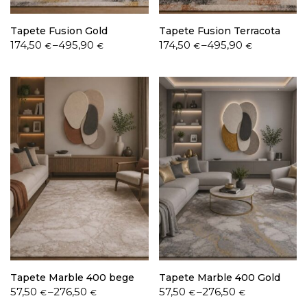
Tapete Fusion Gold
Tapete Fusion Terracota
Price
Price
174,50
–
495,90
174,50
–
495,90
€
€
€
€
range:
range:
174,50 €
174,50 €
through
through
495,90 €
495,90 €
Tapete Marble 400 bege
Tapete Marble 400 Gold
Price
Price
57,50
–
276,50
57,50
–
276,50
€
€
€
€
range:
range: