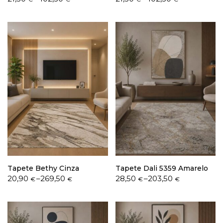
range:
range:
21,50 €
21,50 €
through
through
402,50 €
402,50 €
Tapete Bethy Cinza
Tapete Dali 5359 Amarelo
Price
Price
20,90
–
269,50
28,50
–
203,50
€
€
€
€
range:
range:
20,90 €
28,50 €
through
through
269,50 €
203,50 €