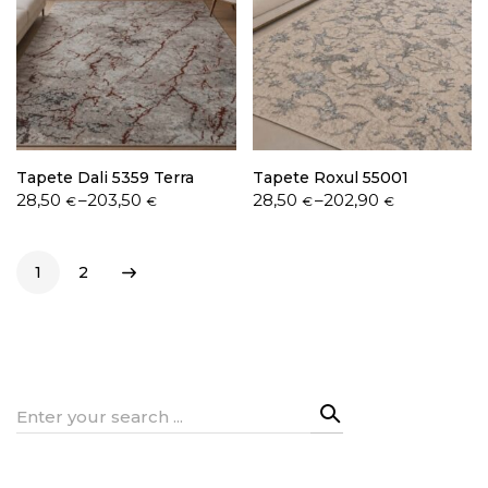
Tapete Dali 5359 Terra
Tapete Roxul 55001
Price
Price
28,50
–
203,50
28,50
–
202,90
€
€
€
€
range:
range:
28,50 €
28,50 €
through
through
1
2
203,50 €
202,90 €
Search
for: