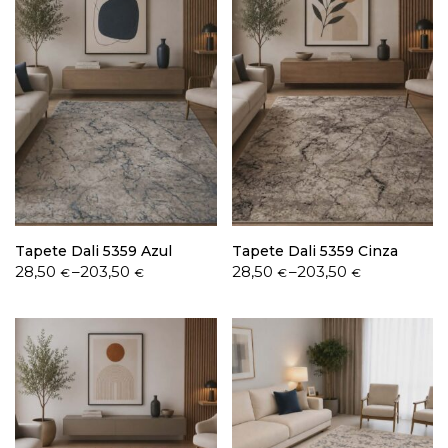
Tapete Dali 5359 Azul
Tapete Dali 5359 Cinza
Price
Price
28,50
–
203,50
28,50
–
203,50
€
€
€
€
range:
range:
28,50 €
28,50 €
through
through
203,50 €
203,50 €