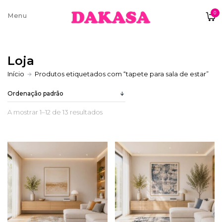
0
Sobre nós
Loja
Contatos e moradas
Início
Produtos etiquetados com “tapete para sala de estar”
A mostrar 1–12 de 13 resultados
Pagamentos e Envios
Trocas e Devoluções
Termos e condições