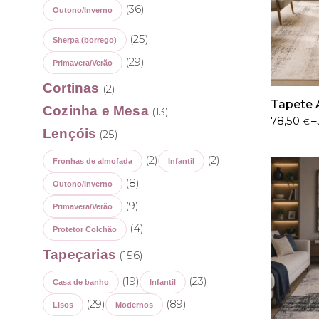
(36)
Outono/Inverno
(25)
Sherpa (borrego)
(29)
Primavera/Verão
Cortinas
(2)
Tapete A
Cozinha e Mesa
(13)
Price
78,50
–
€
Lençóis
(25)
range:
78,50 €
(2)
(2)
through
Fronhas de almofada
Infantil
379,50 €
(8)
Outono/Inverno
(9)
Primavera/Verão
(4)
Protetor Colchão
Tapeçarias
(156)
(19)
(23)
Casa de banho
Infantil
(29)
(89)
Lisos
Modernos