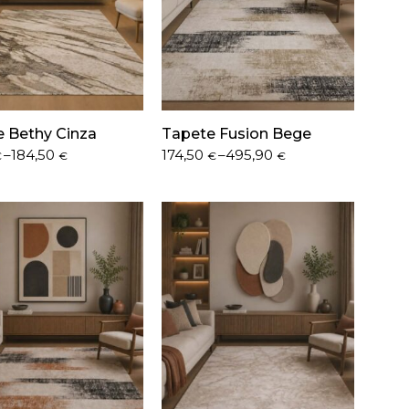
 Bethy Cinza
Tapete Fusion Bege
Price
–
184,50
174,50
–
495,90
€
€
€
€
range:
€
174,50 €
h
through
 €
495,90 €