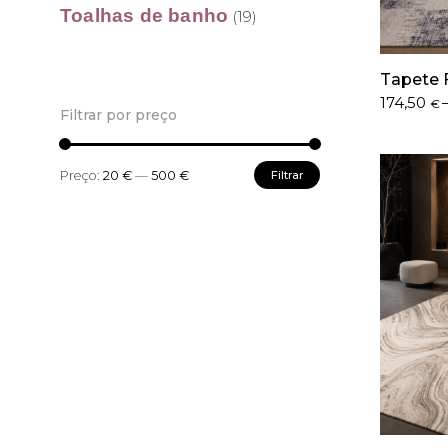
Toalhas de banho
(19)
Tapete 
Price
174,50
€
Filtrar por preço
range:
174,50 €
through
Preço
Preço
Preço:
20 €
—
500 €
Filtrar
495,90 €
mínimo
máximo