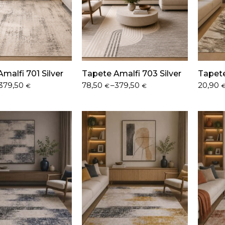
malfi 701 Silver
Tapete Amalfi 703 Silver
Tapete
Price
Price
379,50
78,50
–
379,50
20,90
€
€
€
range:
range:
78,50 €
20,90 
through
throug
379,50 €
184,50