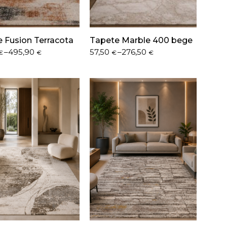
 Fusion Terracota
Tapete Marble 400 bege
Price
–
495,90
57,50
–
276,50
€
€
€
€
range:
€
57,50 €
h
through
 €
276,50 €