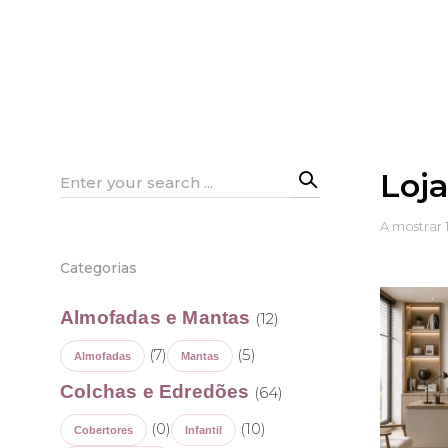
Loj
Search
for:
A mostrar 
Categorias
Almofadas e Mantas
(12)
(7)
(5)
Almofadas
Mantas
Colchas e Edredões
(64)
(0)
(10)
Cobertores
Infantil