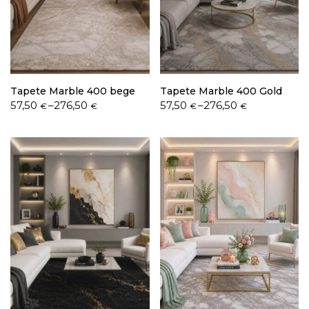
Política de Privacidade
Tapete Marble 400 bege
Tapete Marble 400 Gold
Price
Price
57,50
–
276,50
57,50
–
276,50
€
€
€
€
range:
range:
57,50 €
57,50 €
Livro de Reclamações
through
through
276,50 €
276,50 €