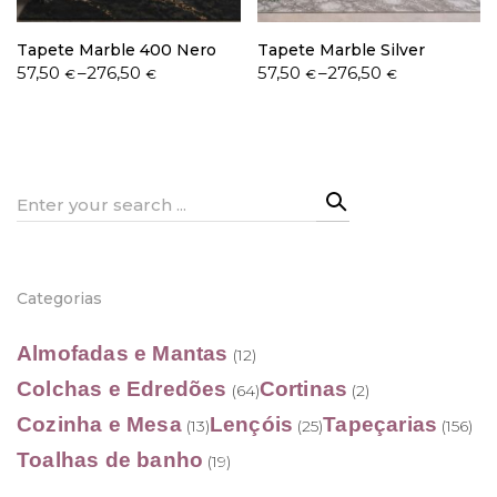
Tapete Marble 400 Nero
Tapete Marble Silver
Price
Price
57,50
–
276,50
57,50
–
276,50
€
€
€
€
range:
range:
57,50 €
57,50 €
through
through
276,50 €
276,50 €
Search
for:
Categorias
Almofadas e Mantas
(12)
Colchas e Edredões
Cortinas
(64)
(2)
Cozinha e Mesa
Lençóis
Tapeçarias
(13)
(25)
(156)
Toalhas de banho
(19)