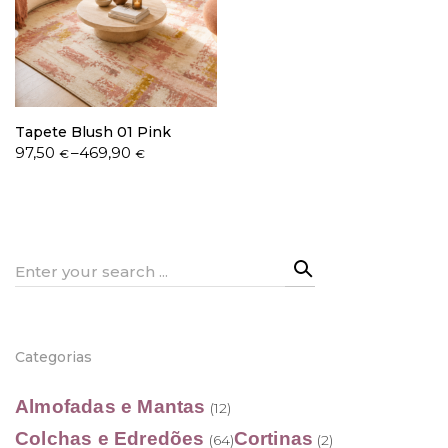
Política de Privacidade
Tapete Blush 01 Pink
Price
97,50
–
469,90
€
€
range:
97,50 €
Livro de Reclamações
through
469,90 €
Search
for:
Categorias
Almofadas e Mantas
(12)
Colchas e Edredões
Cortinas
(64)
(2)