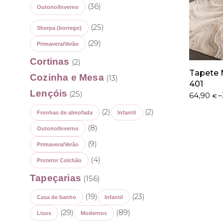
(36)
Outono/Inverno
(25)
Sherpa (borrego)
(29)
Primavera/Verão
Cortinas
(2)
Tapete 
Cozinha e Mesa
(13)
401
Lençóis
(25)
Price
64,90
–
€
range:
(2)
(2)
Fronhas de almofada
Infantil
64,90 €
through
(8)
Outono/Inverno
311,90 €
(9)
Primavera/Verão
(4)
Protetor Colchão
Tapeçarias
(156)
(19)
(23)
Casa de banho
Infantil
(29)
(89)
Lisos
Modernos