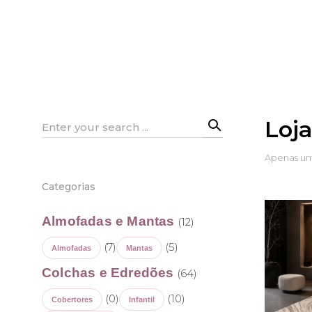
Loj
Search
for:
Apenas um
Categorias
Almofadas e Mantas
(12)
(7)
(5)
Almofadas
Mantas
Colchas e Edredões
(64)
(0)
(10)
Cobertores
Infantil