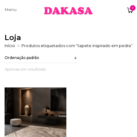
0
Sobre nós
Loja
Contatos e moradas
Início
Produtos etiquetados com “tapete inspirado em pedra”
Apenas um resultado
Pagamentos e Envios
Trocas e Devoluções
Termos e condições