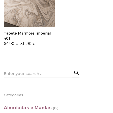
Política de Privacidade
Tapete Mármore Imperial
401
Price
64,90
–
311,90
€
€
range:
Livro de Reclamações
64,90 €
through
311,90 €
Search
for:
Categorias
Almofadas e Mantas
(12)