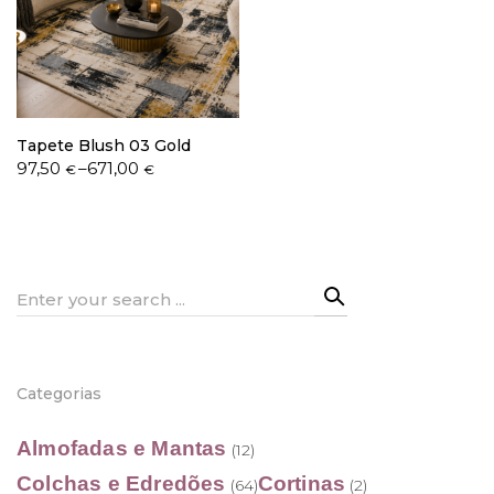
Política de Privacidade
Tapete Blush 03 Gold
Price
97,50
–
671,00
€
€
range:
97,50 €
Livro de Reclamações
through
671,00 €
Search
for:
Categorias
Almofadas e Mantas
(12)
Colchas e Edredões
Cortinas
(64)
(2)