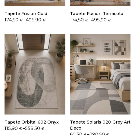
Tapete Fusion Gold
Tapete Fusion Terracota
Price
Price
174,50
–
495,90
174,50
–
495,90
€
€
€
€
range:
range:
174,50 €
174,50 €
through
through
495,90 €
495,90 €
Tapete Orbital 602 Onyx
Tapete Solaris 020 Grey Art
Price
115,90
–
558,50
Deco
€
€
range:
Price
60,50
–
290,50
€
€