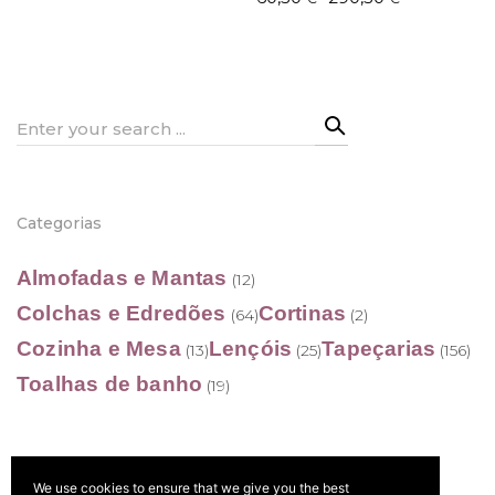
115,90 €
range:
through
60,50 €
558,50 €
through
290,50 €
Search
for:
Categorias
Almofadas e Mantas
(12)
Colchas e Edredões
Cortinas
(64)
(2)
Cozinha e Mesa
Lençóis
Tapeçarias
(13)
(25)
(156)
Toalhas de banho
(19)
We use cookies to ensure that we give you the best
Filtrar por preço