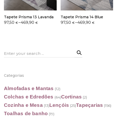
Tapete Prisma 13 Lavanda
Tapete Prisma 14 Blue
Price
Price
97,50
–
469,90
97,50
–
469,90
€
€
€
€
range:
range:
97,50 €
97,50 €
through
through
469,90 €
469,90 €
Search
for:
Categorias
Almofadas e Mantas
(12)
Colchas e Edredões
Cortinas
(64)
(2)
Cozinha e Mesa
Lençóis
Tapeçarias
(13)
(25)
(156)
Toalhas de banho
(19)