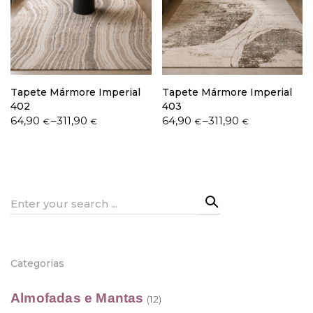
Política de Privacidade
Tapete Mármore Imperial
Tapete Mármore Imperial
402
403
Price
Price
64,90
–
311,90
64,90
–
311,90
€
€
€
€
range:
range:
Livro de Reclamações
64,90 €
64,90 €
through
through
311,90 €
311,90 €
Search
for:
Categorias
Almofadas e Mantas
(12)